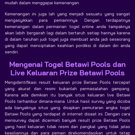
mudah dalam menggapai kemenangan.
Kemenangan ini juga lah yang menjadi sesuatu yang sangat
mengasyikkan para pemainnnya. Dengan terdapatnya
kemenangan dalam permainan togel online anda tampaknya
akan lebih bergairah lagi dalam bertaruh setiap harinya karena
di dalam taruhan judi togel juga membuat anda jadi seseorang
yang dapat menciptakan keahlian pordiksi di dalam diri anda
sendiri.
Mengenai
Togel Betawi Pools
dan
Live Keluaran Prize Betawi Pools
Mengidentifikasi result keluaran prize Betawi Pools tercepat
yang akurat dan resmi bukanlah permasalahan gampang.
Karena ada demikian itu banyak situs keluaran live Betawi
Pools terhambur dimana-mana. Untuk hasil survey yang dicoba
ada banyaknya situs yang disajikan pemutaran angka togel
Betawi Pools yang terdapat di internet disaat ini. Dengan cara
mensurvey dapat dicermati banyak result prize Betawi Pools
yang hasil keluaran tidak resmi dari pangkal yang tidak jelas
keasliannya dan para pemain direkomendasikan untuk tetap