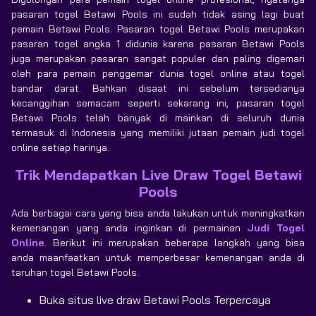
pasaran togel Betawi Pools ini sudah tidak asing lagi buat
pemain Betawi Pools. Pasaran togel Betawi Pools merupakan
pasaran togel angka 1 didunia karena pasaran Betawi Pools
juga merupakan pasaran sangat populer dan paling digemari
oleh para pemain penggemar dunia togel online atau togel
bandar darat. Bahkan disaat ini sebelum tersedianya
kecanggihan semacam seperti sekarang ini, pasaran togel
Betawi Pools telah banyak di mainkan di seluruh dunia
termasuk di Indonesia yang memiliki jutaan pemain judi togel
online setiap harinya.
Trik Mendapatkan
Live Draw Togel Betawi
Pools
Ada berbagai cara yang bisa anda lakukan untuk meningkatkan
kemenangan yang anda inginkan di permainan
Judi Togel
Online
. Berikut ini merupakan beberapa langkah yang bisa
anda maanfaatkan untuk memperbesar kemenangan anda di
taruhan togel Betawi Pools.
Buka situs live draw Betawi Pools Terpercaya