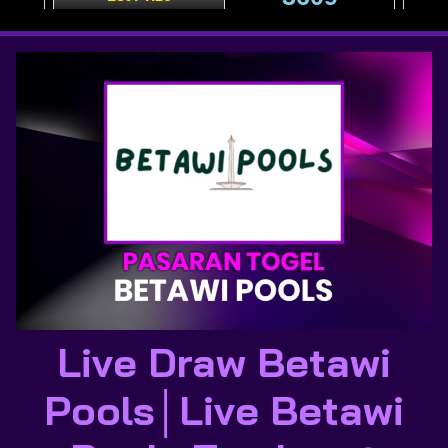
Live Draw Betawi
Pools│Live Betawi