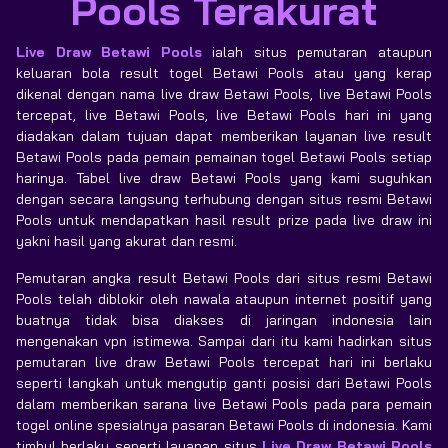
Pools Terakurat
Live Draw Betawi Pools
ialah situs pemutaran ataupun
keluaran bola result togel Betawi Pools atau yang kerap
dikenal dengan nama live draw Betawi Pools, live Betawi Pools
tercepat, live Betawi Pools, live Betawi Pools hari ini yang
diadakan dalam tujuan dapat memberikan layanan live result
Betawi Pools pada pemain pemainan togel Betawi Pools setiap
harinya. Tabel live draw Betawi Pools yang kami suguhkan
dengan secara langsung terhubung dengan situs resmi Betawi
Pools untuk mendapatkan hasil result prize pada live draw ini
yakni hasil yang akurat dan resmi.
Pemutaran angka result Betawi Pools dari situs resmi Betawi
Pools telah diblokir oleh nawala ataupun internet positif yang
buatnya tidak bisa diakses di jaringan indonesia lain
mengenakan vpn istimewa. Sampai dari itu kami hadirkan situs
pemutaran live draw Betawi Pools tercepat hari ini berlaku
seperti langkah untuk mengutip ganti posisi dari Betawi Pools
dalam memberikan sarana live Betawi Pools pada para pemain
togel online spesialnya pasaran Betawi Pools di indonesia. Kami
timbul berlaku seperti layanan situs
Live Draw Betawi Pools