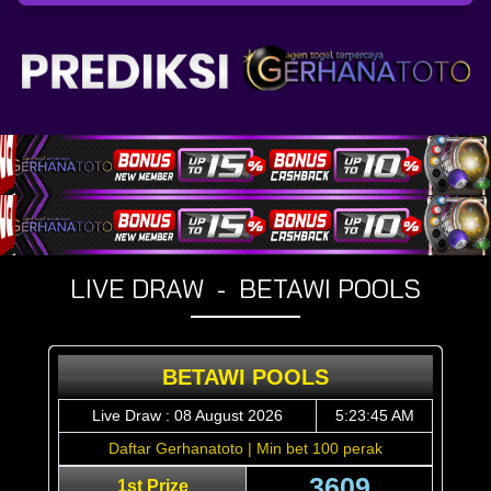
LIVE DRAW - BETAWI POOLS