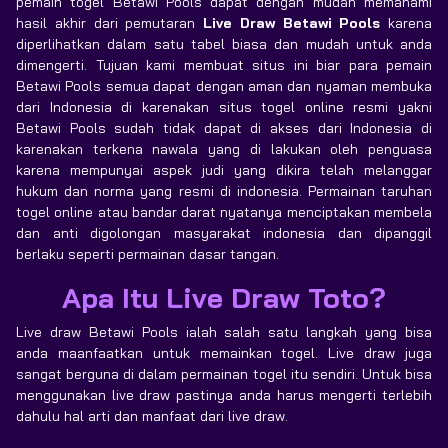
pemain togel Betawi Pools dapat dengan mudah memahami
hasil akhir dari pemutaran
Live Draw Betawi Pools
karena
diperlihatkan dalam satu tabel biasa dan mudah untuk anda
dimengerti. Tujuan kami membuat situs ini biar para pemain
Betawi Pools semua dapat dengan aman dan nyaman membuka
dari Indonesia di karenakan situs togel online resmi yakni
Betawi Pools sudah tidak dapat di akses dari Indonesia di
karenakan terkena nawala yang di lakukan oleh penguasa
karena mempunyai aspek judi yang dikira telah melanggar
hukum dan norma yang resmi di indonesia. Permainan taruhan
togel online atau bandar darat nyatanya menciptakan membela
dan anti digolongan masyarakat indonesia dan dipanggil
berlaku seperti permainan dasar tangan.
Apa Itu Live Draw Toto?
Live draw Betawi Pools ialah salah satu langkah yang bisa
anda maanfaatkan untuk memainkan togel. Live draw juga
sangat berguna di dalam permainan togel itu sendiri. Untuk bisa
menggunakan live draw pastinya anda harus mengerti terlebih
dahulu hal arti dan manfaat dari live draw.