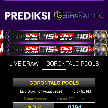
LIVE DRAW - GORONTALO POOLS