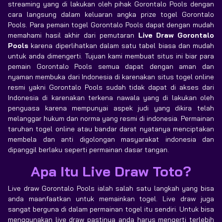
streaming yang di lakukan oleh pihak Gorontalo Pools dengan
cara langsung dalam keluaran angka prize togel Gorontalo
Pools. Para pemain togel Gorontalo Pools dapat dengan mudah
memahami hasil akhir dari pemutaran
Live Draw Gorontalo
Pools
karena diperlihatkan dalam satu tabel biasa dan mudah
untuk anda dimengerti. Tujuan kami membuat situs ini biar para
pemain Gorontalo Pools semua dapat dengan aman dan
nyaman membuka dari Indonesia di karenakan situs togel online
resmi yakni Gorontalo Pools sudah tidak dapat di akses dari
Indonesia di karenakan terkena nawala yang di lakukan oleh
penguasa karena mempunyai aspek judi yang dikira telah
melanggar hukum dan norma yang resmi di indonesia. Permainan
taruhan togel online atau bandar darat nyatanya menciptakan
membela dan anti digolongan masyarakat indonesia dan
dipanggil berlaku seperti permainan dasar tangan.
Apa Itu Live Draw Toto?
Live draw Gorontalo Pools ialah salah satu langkah yang bisa
anda maanfaatkan untuk memainkan togel. Live draw juga
sangat berguna di dalam permainan togel itu sendiri. Untuk bisa
menggunakan live draw pastinya anda harus mengerti terlebih