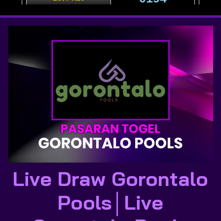
Live Draw Gorontalo
Pools│Live