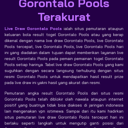
Gorontalo Pools
Terakurat
Live Draw Gorontalo Pools
ialah situs pemutaran ataupun
keluaran bola result togel Gorontalo Pools atau yang kerap
dikenal dengan nama live draw Gorontalo Pools, live Gorontalo
Pools tercepat, live Gorontalo Pools, live Gorontalo Pools hari
ini yang diadakan dalam tujuan dapat memberikan layanan live
result Gorontalo Pools pada pemain pemainan togel Gorontalo
Pools setiap harinya. Tabel live draw Gorontalo Pools yang kami
suguhkan dengan secara langsung terhubung dengan situs
resmi Gorontalo Pools untuk mendapatkan hasil result prize
pada live draw ini yakni hasil yang akurat dan resmi.
Pemutaran angka result Gorontalo Pools dari situs resmi
Gorontalo Pools telah diblokir oleh nawala ataupun internet
positif yang buatnya tidak bisa diakses di jaringan indonesia
lain mengenakan vpn istimewa. Sampai dari itu kami hadirkan
situs pemutaran live draw Gorontalo Pools tercepat hari ini
berlaku seperti langkah untuk mengutip ganti posisi dari