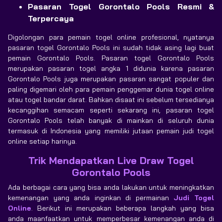
Pasaran Togel Gorontalo Pools
Resmi
&
Terpercaya
Digolongan para pemain togel online profesional, nyatanya
pasaran togel Gorontalo Pools ini sudah tidak asing lagi buat
pemain Gorontalo Pools. Pasaran togel Gorontalo Pools
merupakan pasaran togel angka 1 didunia karena pasaran
Gorontalo Pools juga merupakan pasaran sangat populer dan
paling digemari oleh para pemain penggemar dunia togel online
atau togel bandar darat. Bahkan disaat ini sebelum tersedianya
kecanggihan semacam seperti sekarang ini, pasaran togel
Gorontalo Pools telah banyak di mainkan di seluruh dunia
termasuk di Indonesia yang memiliki jutaan pemain judi togel
online setiap harinya.
Trik Mendapatkan
Live Draw Togel
Gorontalo Pools
Ada berbagai cara yang bisa anda lakukan untuk meningkatkan
kemenangan yang anda inginkan di permainan
Judi Togel
Online
. Berikut ini merupakan beberapa langkah yang bisa
anda maanfaatkan untuk memperbesar kemenangan anda di