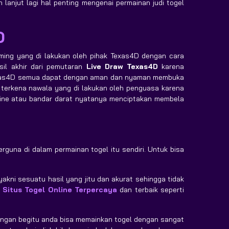
anjut lagi hal penting mengenai permainan judi togel
D
ing yang di lakukan oleh pihak Texas4D dengan cara
il akhir dari pemutaran
Live Draw Texas4D
karena
n Texas4D semua dapat dengan aman dan nyaman membuka
an terkena nawala yang di lakukan oleh penguasa karena
nline atau bandar darat nyatanya menciptakan membela
guna di dalam permainan togel itu sendiri. Untuk bisa
yakni sesuatu hasil yang jitu dan akurat sehingga tidak
i
S
itus
T
ogel
O
nline
Terpercaya
dan terbaik seperti
Dengan begitu anda bisa memainkan togel dengan sangat