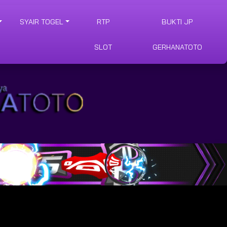
SYAIR TOGEL
RTP
BUKTI JP
SLOT
GERHANATOTO