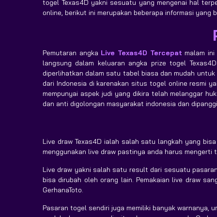
togel Texas4D yakni sesuatu yang mengenai hal terpe
online, berikut ini merupakan beberapa informasi yang b
Pemutaran angka
Live Texas4D Tercepat
malam ini
langsung dalam keluaran angka prize togel Texas4
diperlihatkan dalam satu tabel biasa dan mudah untu
dari Indonesia di karenakan situs togel online resmi 
mempunyai aspek judi yang dikira telah melanggar hu
dan anti digolongan masyarakat indonesia dan dipanggi
Live draw Texas4D ialah salah satu langkah yang bisa
menggunakan live draw pastinya anda harus mengerti ter
Live draw yakni salah satu result dari sesuatu pasaran
bisa dirubah oleh orang lain. Pemakaian live draw s
GerhanaToto.
Pasaran togel sendiri juga memiliki banyak warnanya,