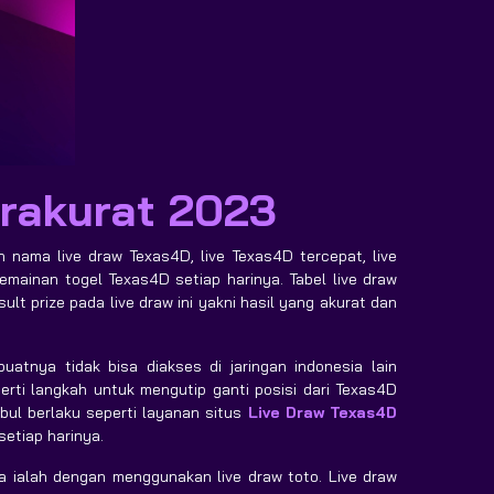
rakurat 2023
 nama live draw Texas4D, live Texas4D tercepat, live
emainan togel Texas4D setiap harinya. Tabel live draw
 prize pada live draw ini yakni hasil yang akurat dan
uatnya tidak bisa diakses di jaringan indonesia lain
erti langkah untuk mengutip ganti posisi dari Texas4D
bul berlaku seperti layanan situs
Live Draw Texas4D
etiap harinya.
ialah dengan menggunakan live draw toto. Live draw