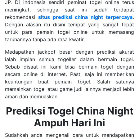
JP. Di indonesia sendiri peminat togel online terus
meningkat, sehingga saat ini sudah terdapat
rekomendasi
situs prediksi china night terpercaya
.
Dengan alasan itu disini tempat yang sangat tepat
untuk para pemain togel online untuk memasang
taruhannya tanpa ada rasa kwatir.
Medapatkan jackpot besar dengan prediksi akurat
ialah impian semua togeller dalam bermain togel.
Sebab disaat ini kami bisa bermain togel dengan
secara online di internet. Pasti saja ini memberikan
keuntungan buat pemain togel. Salah satunya
memainkan togel atau game judi lainnya menjadi lebih
aman dan memuaskan.
Prediksi Togel China Night
Ampuh Hari Ini
Sudahkah anda mengenali cara untuk mendapatkan