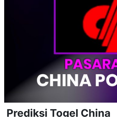
Prediksi Togel China