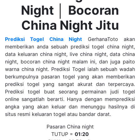
Night │
Bocoran
China Night Jitu
Prediksi Togel China Night
GerhanaToto akan
memberikan anda sebuah prediksi togel china night,
data keluaran china night, live china night, data china
night, bocoran china night malam ini, dan juga paito
warna china night. Prediksi Togel ialah sebuah wadah
berkumpulnya pasaran togel yang akan memberikan
prediksi togel yang sangat akurat dan terpercaya.
Prediksi togel buat seorang permainan judi togel
online sangatlah berarti. Hanya dengan memprediksi
angka yang akan keluar dan menunggu hasilnya di
situs resmi keluaran togel atau bandar darat.
Pasaran China night
TUTUP =
01:20