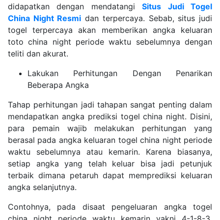
didapatkan dengan mendatangi
Situs Judi Togel
China Night Resmi
dan terpercaya. Sebab, situs judi
togel terpercaya akan memberikan angka keluaran
toto china night periode waktu sebelumnya dengan
teliti dan akurat.
Lakukan Perhitungan Dengan Penarikan
Beberapa Angka
Tahap perhitungan jadi tahapan sangat penting dalam
mendapatkan angka prediksi togel china night. Disini,
para pemain wajib melakukan perhitungan yang
berasal pada angka keluaran togel china night periode
waktu sebelumnya atau kemarin. Karena biasanya,
setiap angka yang telah keluar bisa jadi petunjuk
terbaik dimana petaruh dapat memprediksi keluaran
angka selanjutnya.
Contohnya, pada disaat pengeluaran angka togel
china night periode waktu kemarin yakni 4-1-8-3,