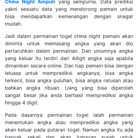
China Night Ampuh
yang sempurna. Data prediksi
yakni sesuatu data yang mendorong pemain untuk
bisa mendapatkan kemenangan dengan snagat
mudah.
Jadi dalam permainan togel china night pemain akan
diminta untuk memasang angka yang akan dio
pertaruhkan dalam permainan. Dan umumnya angka
yang keluar itu terdiri dari 4digit angka saja apabila
dimainkan secara online. Dan tiap pemain bisa dengan
leluasa untuk memprediksi angkanya, bisa angka
terkecil, bisa angka puluhan, bisa angka ratusan atau
bahkan angka ribuan. Uang yang bisa diperoleh
sangat besar jika anda berhasil memprediksi angka
hingga 4 digit.
Pada dasarnya permainan togel ialah permainan
menentukan angka atau memprediksi angka yang
akan keluar pada putaran togel. Namun angka itu ada
banyak sekali dan akan lumayan susah untuk