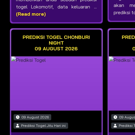
akan me
togel Lokomotif, data keluaran ...
prediksi to
(Read more)
PREDIKSI TOGEL CHONBURI
PRED
NIGHT
09 AUGUST 2026
09 August 2026
09 Augus
Prediksi Togel Jitu Hari ini
Prediksi To