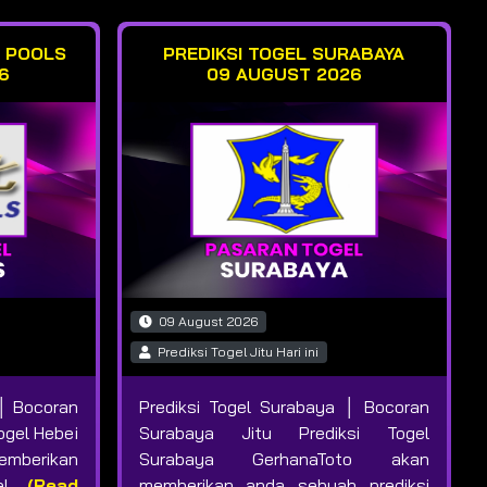
I POOLS
PREDIKSI TOGEL SURABAYA
6
09 AUGUST 2026
09 August 2026
Prediksi Togel Jitu Hari ini
 │ Bocoran
Prediksi Togel Surabaya │ Bocoran
ogel Hebei
Surabaya Jitu Prediksi Togel
emberikan
Surabaya GerhanaToto akan
 ...
(Read
memberikan anda sebuah prediksi