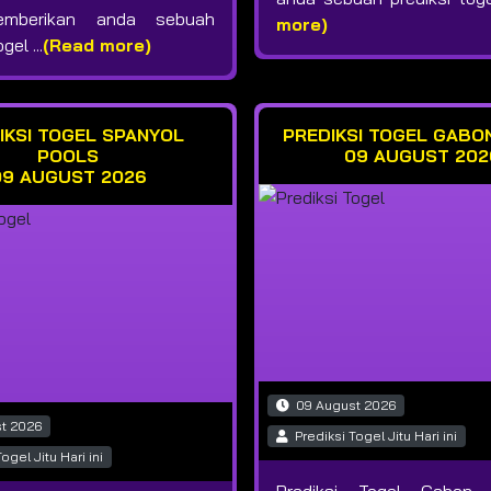
mberikan anda sebuah
more)
gel ...
(Read more)
IKSI TOGEL SPANYOL
PREDIKSI TOGEL GABO
POOLS
09 AUGUST 202
09 AUGUST 2026
09 August 2026
t 2026
Prediksi Togel Jitu Hari ini
gel Jitu Hari ini
Prediksi Togel Gabon