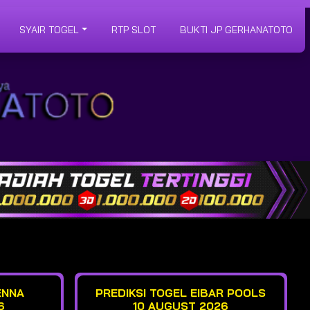
SYAIR TOGEL
RTP SLOT
BUKTI JP GERHANATOTO
ENNA
PREDIKSI TOGEL EIBAR POOLS
6
10 AUGUST 2026