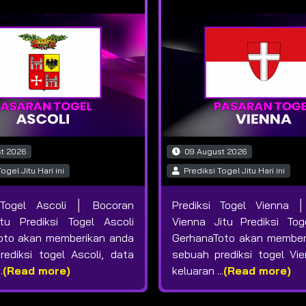
t 2026
09 August 2026
gel Jitu Hari ini
Prediksi Togel Jitu Hari ini
 Togel Ascoli │ Bocoran
Prediksi Togel Vienna 
itu Prediksi Togel Ascoli
Vienna Jitu Prediksi Tog
oto akan memberikan anda
GerhanaToto akan member
ediksi togel Ascoli, data
sebuah prediksi togel Vi
.
(Read more)
keluaran ...
(Read more)