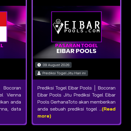
09 August 2026
Prediksi Togel Jitu Hari ini
│ Bocoran
Prediksi Togel Eibar Pools │ Bocoran
el Vienna
Eibar Pools Jitu Prediksi Togel Eibar
ikan anda
Pools GerhanaToto akan memberikan
enna, data
anda sebuah prediksi togel ...
(Read
more)