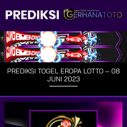
PREDIKSI TOGEL EROPA LOTTO – 08
JUNI 2023