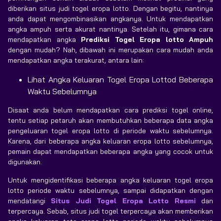
diberikan situs judi togel eropa lotto. Dengan begitu, nantinya
anda dapat mengombinasikan angkanya. Untuk mendapatkan
angka ampuh serta akurat nantinya. Setelah itu, gimana cara
mendapatkan angka
Prediksi Togel Eropa lotto Ampuh
dengan mudah? Nah, dibawah ini merupakan cara mudah anda
mendapatkan angka terakurat, antara lain:
Lihat Angka Keluaran Togel Eropa Lottod Beberapa
Waktu Sebelumnya
Disaat anda belum mendapatkan cara prediksi togel online,
tentu setiap petaruh akan membutuhkan beberapa data angka
pengeluaran togel eropa lotto di periode waktu sebelumnya.
Karena, dari beberapa angka keluaran eropa lotto sebelumnya,
pemain dapat mendapatkan beberapa angka yang cocok untuk
digunakan.
Untuk mengidentifikasi beberapa angka keluaran togel eropa
lotto periode waktu sebelumnya, sampai didapatkan dengan
mendatangi
Situs Judi Togel Eropa Lotto Resmi
dan
terpercaya. Sebab, situs judi togel terpercaya akan memberikan