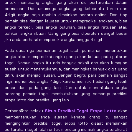
untuk memasang angka yang akan dio pertaruhkan dalam
permainan. Dan umumnya angka yang keluar itu terdiri dari
4digit angka saja apabila dimainkan secara online. Dan tiap
pemain bisa dengan leluasa untuk memprediksi angkanya, bisa
angka terkecil, bisa angka puluhan, bisa angka ratusan atau
bahkan angka ribuan. Uang yang bisa diperoleh sangat besar
jika anda berhasil memprediksi angka hingga 4 digit.
Pada dasarnya permainan togel ialah permainan menentukan
angka atau memprediksi angka yang akan keluar pada putaran
togel. Namun angka itu ada banyak sekali dan akan lumayan
susah untuk menentukannya, dan meningkat banyak digit yang
ditiru akan menjadi susah. Dengan begitu para pemain sangat
ingin menembus angka 4digit karena memiliki hadiah yang lebih
besar dari pada yang lain. Dan untuk menentukan angka
seorang pemain togel membutuhkan yang namanya prediksi
eropa lotto dan prediksi yang lain.
GerhanaToto selaku
Situs Prediksi Togel Eropa Lotto
akan
memberitahukan anda alasan kenapa orang itu sangat
menginginkan prediksi togel eropa lotto disaat memainkan
pertaruhan togel ialah untuk menolong memilih angka terakurat