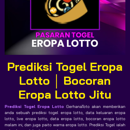
Prediksi Togel Eropa
Lotto │
Bocoran
Eropa Lotto Jitu
Prediksi Togel Eropa Lotto
GerhanaToto akan memberikan
anda sebuah prediksi togel eropa lotto, data keluaran eropa
lotto, live eropa lotto, data eropa lotto, bocoran eropa lotto
malam ini, dan juga paito warna eropa lotto. Prediksi Togel ialah