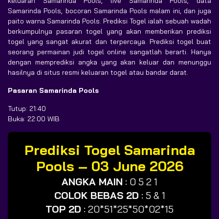
keluaran Samarinda Pools, live Samarinda Pools, data
Samarinda Pools, bocoran Samarinda Pools malam ini, dan juga
paito warna Samarinda Pools. Prediksi Togel ialah sebuah wadah
berkumpulnya pasaran togel yang akan memberikan prediksi
togel yang sangat akurat dan terpercaya. Prediksi togel buat
seorang permainan judi togel online sangatlah berarti. Hanya
dengan memprediksi angka yang akan keluar dan menunggu
hasilnya di situs resmi keluaran togel atau bandar darat.
Pasaran Samarinda Pools
Tutup: 21:40
Buka: 22:00 WIB
Prediksi Togel Samarinda
Pools – 03 June 2026
ANGKA MAIN
:
0 5 2 1
COLOK BEBAS 2D
:
5 & 1
TOP 2D
:
20*51*25*50*02*15