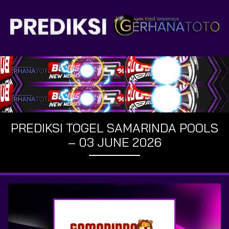
PREDIKSI TOGEL SAMARINDA POOLS
– 03 JUNE 2026