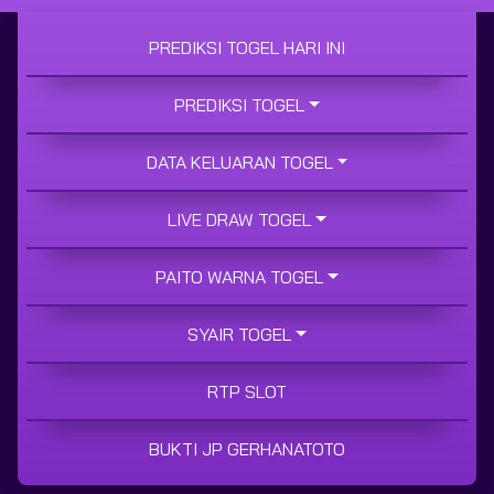
PREDIKSI TOGEL HARI INI
PREDIKSI TOGEL
DATA KELUARAN TOGEL
LIVE DRAW TOGEL
PAITO WARNA TOGEL
SYAIR TOGEL
RTP SLOT
BUKTI JP GERHANATOTO