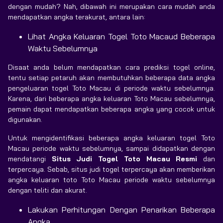
dengan mudah? Nah, dibawah ini merupakan cara mudah anda
mendapatkan angka terakurat, antara lain:
Lihat Angka Keluaran Togel Toto Macaud Beberapa
Waktu Sebelumnya
Disaat anda belum mendapatkan cara prediksi togel online,
tentu setiap petaruh akan membutuhkan beberapa data angka
pengeluaran togel Toto Macau di periode waktu sebelumnya.
Karena, dari beberapa angka keluaran Toto Macau sebelumnya,
pemain dapat mendapatkan beberapa angka yang cocok untuk
digunakan.
Untuk mengidentifikasi beberapa angka keluaran togel Toto
Macau periode waktu sebelumnya, sampai didapatkan dengan
mendatangi
Situs Judi Togel Toto Macau Resmi
dan
terpercaya. Sebab, situs judi togel terpercaya akan memberikan
angka keluaran toto Toto Macau periode waktu sebelumnya
dengan teliti dan akurat.
Lakukan Perhitungan Dengan Penarikan Beberapa
Angka